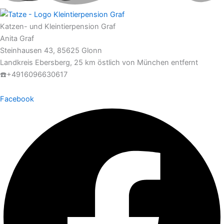
Katzen- und Kleintierpension Graf
Anita Graf
Steinhausen 43, 85625 Glonn
Landkreis Ebersberg, 25 km östlich von München entfernt
☎️+4916096630617
Facebook